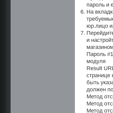
пароль и e
На вкладк
требуемые
юр.лицо и
Перейдит
и настрой
магазином
Пароль #1
модуля
Result UR
странице 
быть указ
должен по
Метод отс
Метод отс
Метод отс