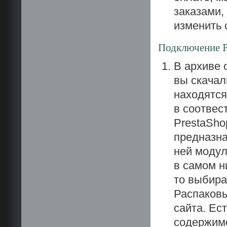
заказами,
изменить 
Подключение P
В архиве 
вы скачал
находятся
в соотвес
PrestaSho
предназн
ней модул
в самом н
то выбира
Распаковы
сайта. Ес
содержимо