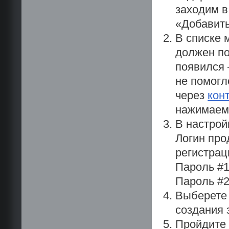
заходим в
«Добавить
В списке 
должен по
появился 
не помогл
через
кон
нажимаем 
В настрой
Логин про
регистрац
Пароль #
Пароль #2
Выберете
создания 
Пройдит