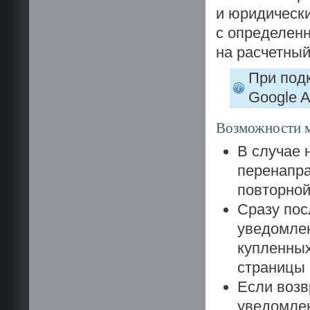
и юридически
с определен
на расчетный
При под
Google 
Возможности м
В случае 
перенапра
повторной
Сразу пос
уведомлен
купленных
страницы 
Если возв
уведомлен