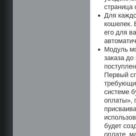
страница 
Для каждо
кошелек. 
его для в
автоматич
Модуль мо
заказа до
поступлен
Первый сп
требующих
системе б
оплаты», 
присваива
использов
будет соз
оплате, м