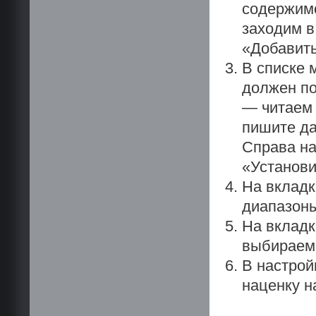
содержимо
заходим в
«Добавить
В списке 
должен по
— читаем 
пишите да
Справа на
«Установи
На вкладк
диапазоны
На вкладк
выбираем 
В настрой
наценку н