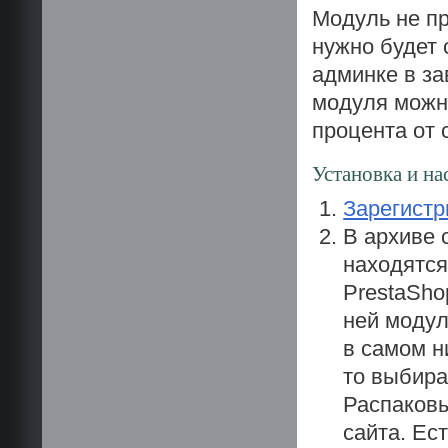
Модуль не пр
нужно будет 
админке в за
модуля можн
процента от 
Установка и на
Зарегистр
В архиве 
находятся
PrestaSho
ней модул
в самом н
то выбира
Распаковы
сайта. Ес